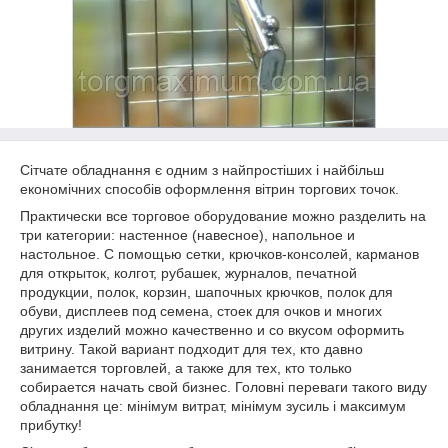
Сітчате обладнання є одним з найпростіших і найбільш
економічних способів оформлення вітрин торгових точок.
Практически все торговое оборудование можно разделить на
три категории: настенное (навесное), напольное и
настольное. С помощью сетки, крючков-консолей, карманов
для открыток, колгот, рубашек, журналов, печатной
продукции, полок, корзин, шапочных крючков, полок для
обуви, дисплеев под семена, стоек для очков и многих
других изделий можно качественно и со вкусом оформить
витрину. Такой вариант подходит для тех, кто давно
занимается торговлей, а также для тех, кто только
собирается начать свой бизнес. Головні переваги такого виду
обладнання це: мінімум витрат, мінімум зусиль і максимум
прибутку!