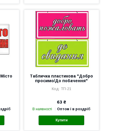
"Місто
Табличка пластикова "Добро
просимо/До побачення"
ТП-21
63 ₴
оздріб
В наявності
Оптом і в роздріб
Купити