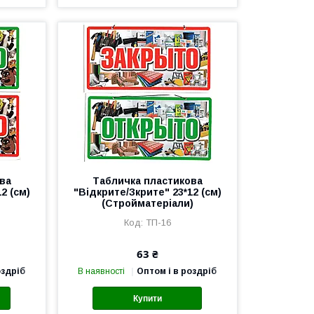
ва
Табличка пластикова
2 (см)
"Відкрите/Зкрите" 23*12 (см)
(Стройматеріали)
ТП-16
63 ₴
оздріб
В наявності
Оптом і в роздріб
Купити