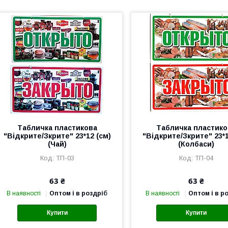
Табличка пластикова
Табличка пластико
"Відкрите/Зкрите" 23*12 (см)
"Відкрите/Зкрите" 23*1
(Чай)
(Колбаси)
ТП-03
ТП-04
63 ₴
63 ₴
В наявності
Оптом і в роздріб
В наявності
Оптом і в р
Купити
Купити