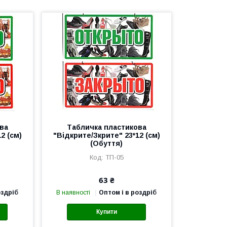
ва
Табличка пластикова
2 (см)
"Відкрите/Зкрите" 23*12 (см)
(Обуття)
ТП-05
63 ₴
оздріб
В наявності
Оптом і в роздріб
Купити