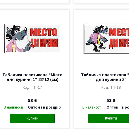
Табличка пластикова "Місто
Табличка пластикова 
для куріння 1" 23*12 (см)
для куріння 2"
ТП-17
ТП-18
53 ₴
53 ₴
В наявності
Оптом і в роздріб
В наявності
Оптом і в р
Купити
Купити