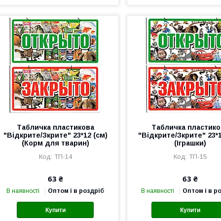
Табличка пластикова
Табличка пластико
"Відкрите/Зкрите" 23*12 (см)
"Відкрите/Зкрите" 23*1
(Корм для тварин)
(Іграшки)
ТП-14
ТП-15
63 ₴
63 ₴
В наявності
Оптом і в роздріб
В наявності
Оптом і в р
Купити
Купити