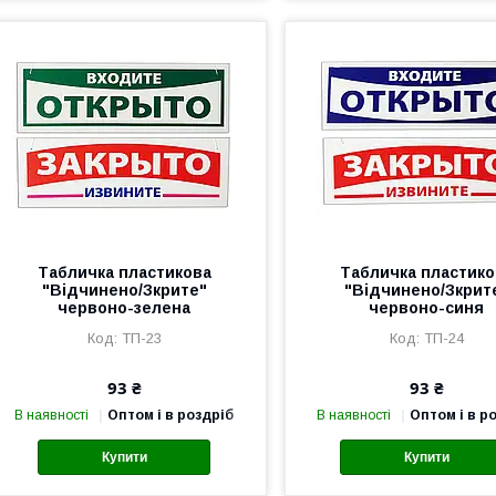
Табличка пластикова
Табличка пластико
"Відчинено/Зкрите"
"Відчинено/Зкрит
червоно-зелена
червоно-синя
ТП-23
ТП-24
93 ₴
93 ₴
В наявності
Оптом і в роздріб
В наявності
Оптом і в р
Купити
Купити