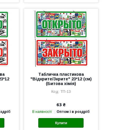
ва
Табличка пластикова
23*12
"Відкрите/Зкрите" 23*12 (см)
(Битова хімія)
ТП-13
63 ₴
оздріб
В наявності
Оптом і в роздріб
Купити