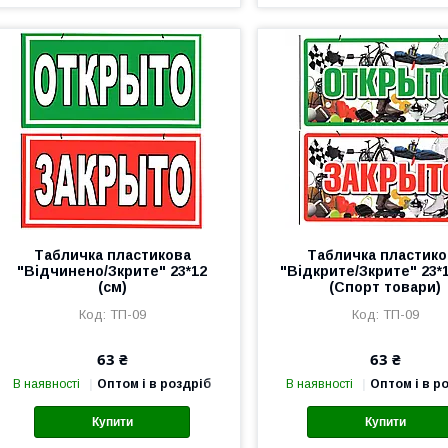
Табличка пластикова
Табличка пластико
"Відчинено/Зкрите" 23*12
"Відкрите/Зкрите" 23*1
(см)
(Спорт товари)
ТП-09
ТП-09
63 ₴
63 ₴
В наявності
Оптом і в роздріб
В наявності
Оптом і в р
Купити
Купити