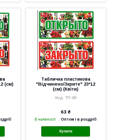
ва
Табличка пластикова
2 (см)
"Відчинено/Зкрите" 23*12
(см) (Квіти)
ТП-08
63 ₴
оздріб
В наявності
Оптом і в роздріб
Купити