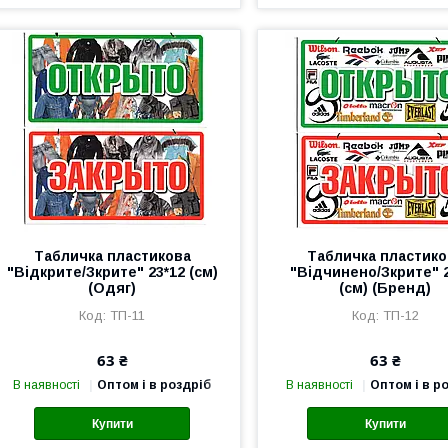
Табличка пластикова
Табличка пластико
"Відкрите/Зкрите" 23*12 (см)
"Відчинено/Зкрите" 
(Одяг)
(см) (Бренд)
ТП-11
ТП-12
63 ₴
63 ₴
В наявності
Оптом і в роздріб
В наявності
Оптом і в р
Купити
Купити