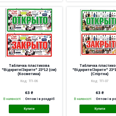
Табличка пластикова
Табличка пластико
"Відкрите/Зкрите" 23*12 (см)
"Відкрите/Зкрите" 23*1
(Косметика)
(Спіртна)
ТП-06
ТП-07
63 ₴
63 ₴
В наявності
Оптом і в роздріб
В наявності
Оптом і в р
Купити
Купити