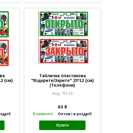
ва
Табличка пластикова
2 (см)
"Відкрите/Зкрите" 23*12 (см)
(Телефони)
ТП-10
63 ₴
оздріб
В наявності
Оптом і в роздріб
Купити