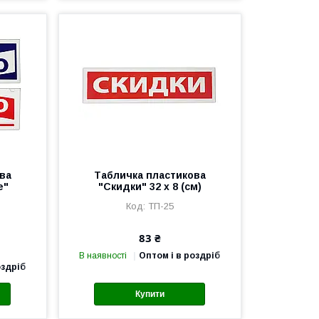
ва
Табличка пластикова
е"
"Скидки" 32 х 8 (см)
ТП-25
83 ₴
В наявності
Оптом і в роздріб
оздріб
Купити