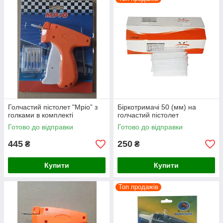
Голчастий пістолет "Мріо” з
Біркотримачі 50 (мм) на
голками в комплекті
голчастий пістолет
Готово до відправки
Готово до відправки
445
250
₴
₴
Купити
Купити
Топ продажів