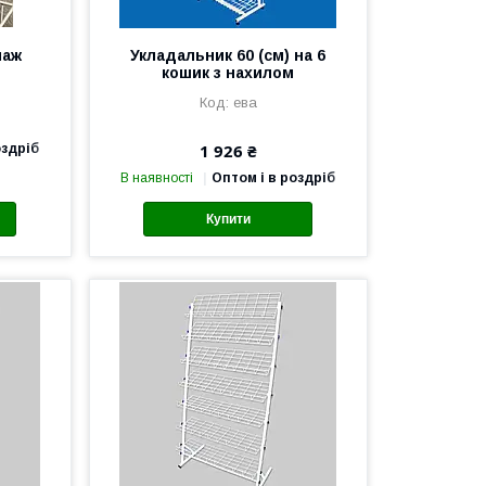
лаж
Укладальник 60 (см) на 6
кошик з нахилом
ева
1 926 ₴
оздріб
В наявності
Оптом і в роздріб
Купити