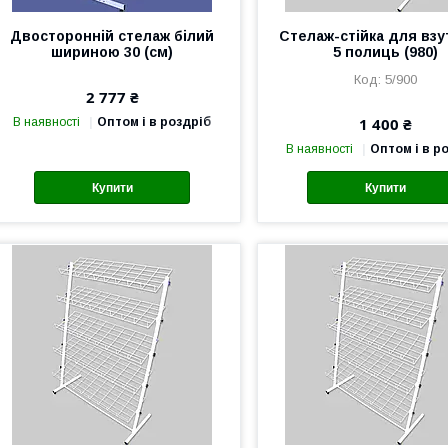
Двосторонній стелаж білий
Стелаж-стійка для взу
шириною 30 (см)
5 полиць (980)
5/900
2 777 ₴
1 400 ₴
В наявності
Оптом і в роздріб
В наявності
Оптом і в р
Купити
Купити