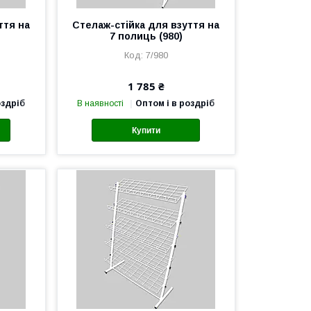
ття на
Стелаж-стійка для взуття на
7 полиць (980)
7/980
1 785 ₴
оздріб
В наявності
Оптом і в роздріб
Купити