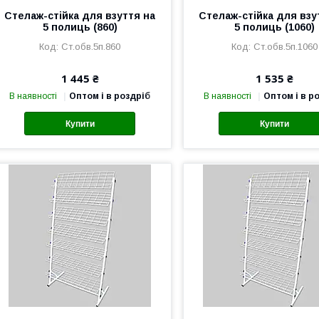
Стелаж-стійка для взуття на
Стелаж-стійка для взу
5 полиць (860)
5 полиць (1060)
Ст.обв.5п.860
Ст.обв.5п.1060
1 445 ₴
1 535 ₴
В наявності
Оптом і в роздріб
В наявності
Оптом і в р
Купити
Купити