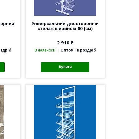
чорний
Універсальний двосторонній
стелаж шириною 60 (см)
2 910 ₴
оздріб
В наявності
Оптом і в роздріб
Купити