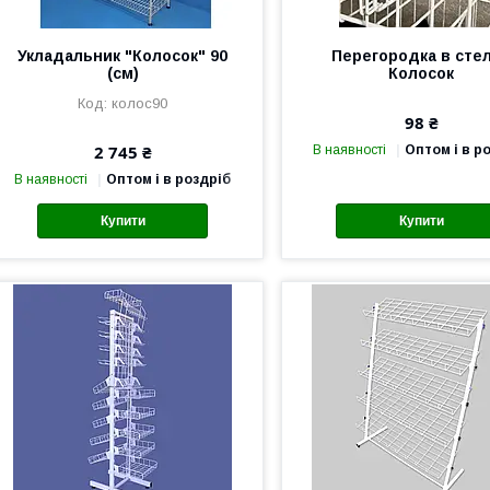
Укладальник "Колосок" 90
Перегородка в сте
(см)
Колосок
колос90
98 ₴
2 745 ₴
В наявності
Оптом і в р
В наявності
Оптом і в роздріб
Купити
Купити