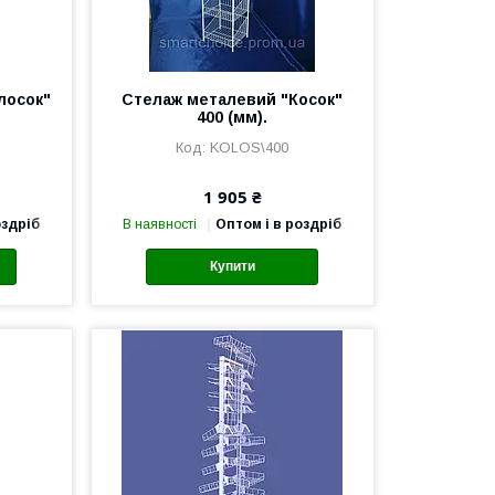
лосок"
Стелаж металевий "Косок"
400 (мм).
KOLOS\400
1 905 ₴
оздріб
В наявності
Оптом і в роздріб
Купити