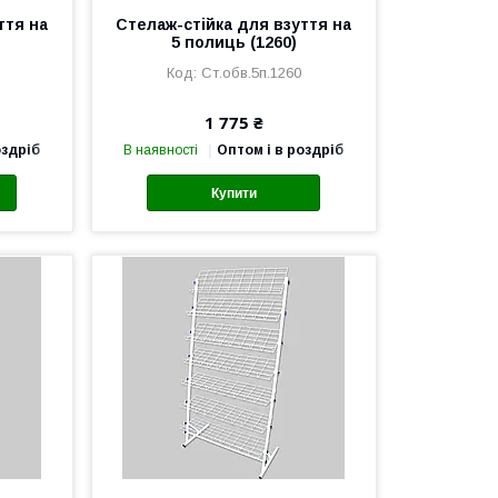
ття на
Стелаж-стійка для взуття на
5 полиць (1260)
Ст.обв.5п.1260
1 775 ₴
оздріб
В наявності
Оптом і в роздріб
Купити