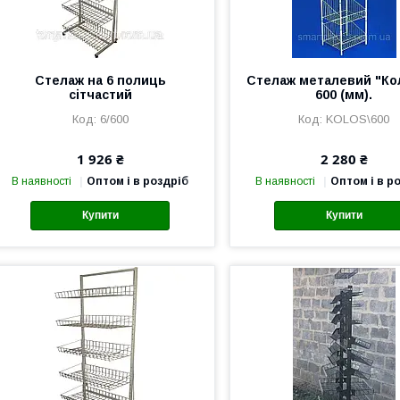
Стелаж на 6 полиць
Стелаж металевий "Ко
сітчастий
600 (мм).
6/600
KOLOS\600
1 926 ₴
2 280 ₴
В наявності
Оптом і в роздріб
В наявності
Оптом і в р
Купити
Купити