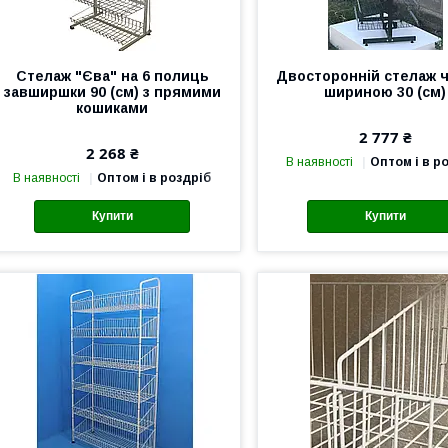
Стелаж "Єва" на 6 полиць
Двосторонній стелаж 
завширшки 90 (см) з прямими
шириною 30 (см)
кошиками
2 777 ₴
2 268 ₴
В наявності
Оптом і в р
В наявності
Оптом і в роздріб
Купити
Купити