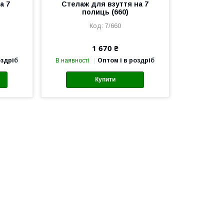
а 7
Стелаж для взуття на 7
полиць (660)
7/660
1 670 ₴
оздріб
В наявності
Оптом і в роздріб
Купити