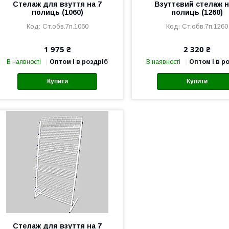
Стелаж для взуття на 7
Взуттєвий стелаж н
полиць (1060)
полиць (1260)
Ст.обв.7п.1060
Ст.обв.7п.1260
1 975 ₴
2 320 ₴
В наявності
Оптом і в роздріб
В наявності
Оптом і в р
Купити
Купити
Стелаж для взуття на 7