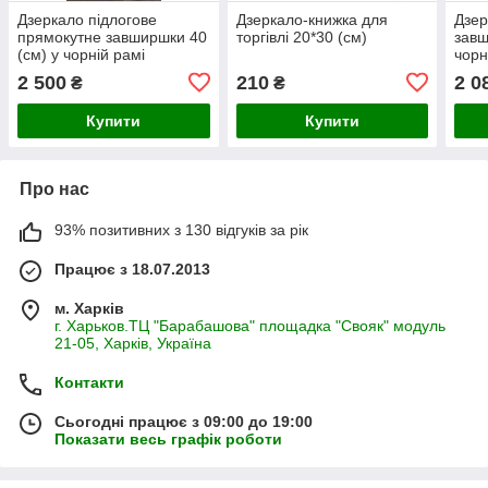
Дзеркало підлогове
Дзеркало-книжка для
Дзер
прямокутне завширшки 40
торгівлі 20*30 (см)
завш
(см) у чорній рамі
чорн
2 500
210
2 0
₴
₴
Купити
Купити
Про нас
93% позитивних з 130 відгуків за рік
Працює з 18.07.2013
м. Харків
г. Харьков.ТЦ "Барабашова" площадка "Свояк" модуль
21-05, Харків, Україна
Контакти
Сьогодні працює з 09:00 до 19:00
Показати весь графік роботи