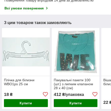
Повернення товару впродовж 14 днів за домовленістю
Всі умови повернення
З цим товаром також замовляють
Плічка для білизни
Пакувальні пакети 100
Віша
WBO1ps 25 см
(шт.) з липким клапаном
біли
28 х 40 (см)
18
412
₴
₴/упаковка
22
Купити
Купити