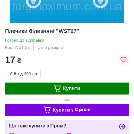
Плечики білизняні "WST27"
Готово до відправки
Код: WST-27
Опт і роздріб
17
₴
16 ₴
від 300 шт.
Купити
або
Купити з
Що таке купити з Пром?