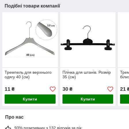
Подібні товари компанії
Тремпель для верхнього
Плічка для штанів. Розмір
Трем
одягу 40 (см)
35 (см)
біли
11
30
21
₴
₴
Купити
Купити
Про нас
93% позитивних з 132 відгуків за рік