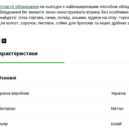
ітчасте обладнання
на сьогодні є найпоширенішим способом облад
бладнання Ви зможете легко сконструювати вітрину без особливих 
найдете: сітка торгова, гачки, полиці, кошики, підвіси на сітку, торг
ля колгот, сорочок, листівок, стійки для брелоків та інших дрібних
арактеристики
Основні
раїна виробник
Україна
атеріал
Метал
олір
Білий