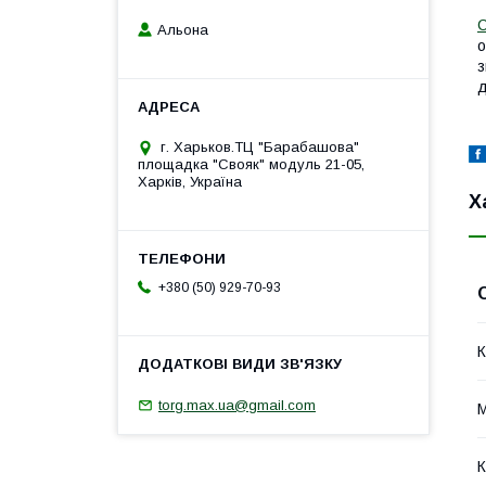
С
Альона
о
з
д
г. Харьков.ТЦ "Барабашова"
площадка "Свояк" модуль 21-05,
Харків, Україна
Х
+380 (50) 929-70-93
К
torg.max.ua@gmail.com
М
К