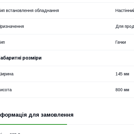
ип встановлення обладнання
Настінни
ризначення
Для прод
ип
Гачки
Габаритні розміри
Ширина
145 мм
исота
800 мм
нформація для замовлення