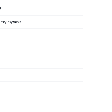
й
ажу окулярів