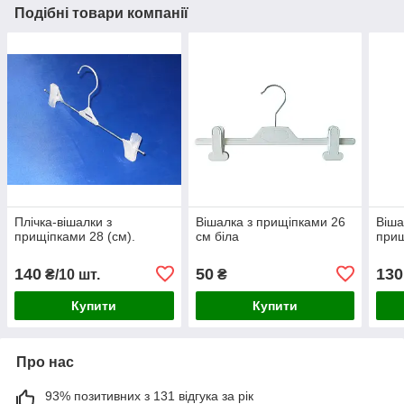
Подібні товари компанії
Плічка-вішалки з
Вішалка з прищіпками 26
Віша
прищіпками 28 (см).
см біла
прищ
140
50
130
₴/10 шт.
₴
Купити
Купити
Про нас
93% позитивних з 131 відгука за рік