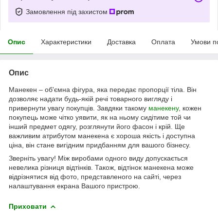
Замовлення під захистом
Опис
Характеристики
Доставка
Оплата
Умови п
Опис
Манекен – об'ємна фігура, яка передає пропорції тіла. Він
дозволяє надати будь-якій речі товарного вигляду і
привернути увагу покупців. Завдяки такому
манекену
, кожен
покупець може чітко уявити, як на ньому сидітиме той чи
інший предмет одягу, розглянути його фасон і крій. Ще
важливим атрибутом манекена є хороша якість і доступна
ціна, він стане вигідним придбанням для вашого бізнесу.
Зверніть увагу! Між виробами одного виду допускається
невелика різниця відтінків. Також, відтінок манекена може
відрізнятися від фото, представленого на сайті, через
налаштування екрана Вашого пристрою.
Приховати