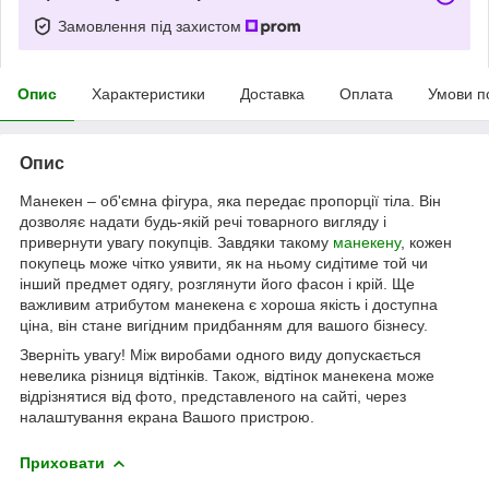
Замовлення під захистом
Опис
Характеристики
Доставка
Оплата
Умови п
Опис
Манекен – об'ємна фігура, яка передає пропорції тіла. Він
дозволяє надати будь-якій речі товарного вигляду і
привернути увагу покупців. Завдяки такому
манекену
, кожен
покупець може чітко уявити, як на ньому сидітиме той чи
інший предмет одягу, розглянути його фасон і крій. Ще
важливим атрибутом манекена є хороша якість і доступна
ціна, він стане вигідним придбанням для вашого бізнесу.
Зверніть увагу! Між виробами одного виду допускається
невелика різниця відтінків. Також, відтінок манекена може
відрізнятися від фото, представленого на сайті, через
налаштування екрана Вашого пристрою.
Приховати