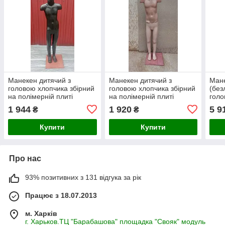
Манекен дитячий з
Манекен дитячий з
Мане
головою хлопчика збірний
головою хлопчика збірний
(без
на полімерній плиті
на полімерній плиті
голо
чорний
підс
1 944
1 920
5 9
₴
₴
Купити
Купити
Про нас
93% позитивних з 131 відгука за рік
Працює з 18.07.2013
м. Харків
г. Харьков.ТЦ "Барабашова" площадка "Свояк" модуль