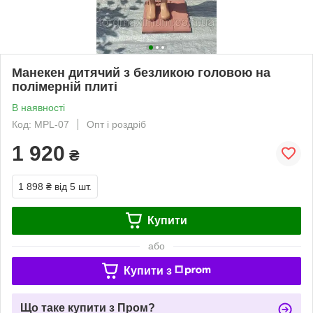
Манекен дитячий з безликою головою на
полімерній плиті
В наявності
Код: MPL-07
Опт і роздріб
1 920
₴
1 898 ₴
від 5 шт.
Купити
або
Купити з
Що таке купити з Пром?