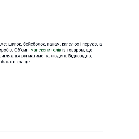
ме: шапок, бейсболок, панам, капелюх і перуків, а
робів. Об'ємні
манекени голів
із товаром, що
вигляд ця річ матиме на людині. Відповідно,
набагато краще.