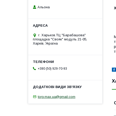
Альона
г. Харьков.ТЦ "Барабашова"
М
площадка "Свояк" модуль 21-05,
т
Харків, Україна
р
т
+380 (50) 929-70-93
Х
torg.max.ua@gmail.com