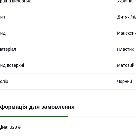
раїна виробник
Україна
ип
Дитячі/пі
Вид
Манекени
атеріал
Пластик
ид поверхні
Матовий
олір
Чорний
нформація для замовлення
іна:
328 ₴