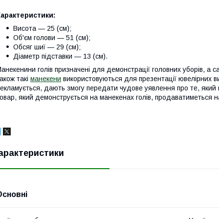
Характеристики:
Висота — 25 (см);
Об'єм голови — 51 (см);
Обсяг шиї — 29 (см);
Діаметр підставки — 13 (см).
анекенини голів призначені для демонстрації головних уборів, а са
акож такі
манекени
використовуються для презентації ювелірних ви
екламується, дають змогу передати чудове уявлення про те, який 
овар, який демонструється на манекенах голів, продаватиметься 
арактеристики
Основні