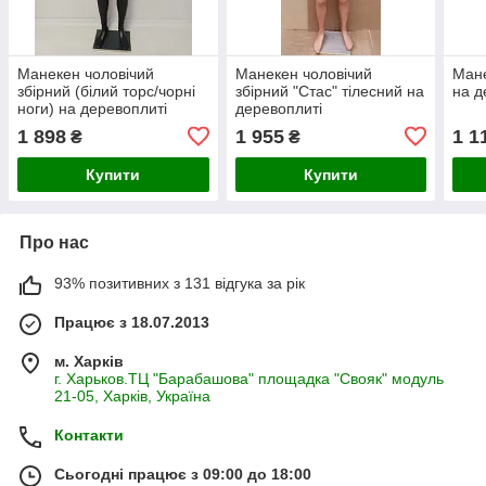
Манекен чоловічий
Манекен чоловічий
Мане
збірний (білий торс/чорні
збірний "Стас" тілесний на
на д
ноги) на деревоплиті
деревоплиті
1 898
1 955
1 1
₴
₴
Купити
Купити
Про нас
93% позитивних з 131 відгука за рік
Працює з 18.07.2013
м. Харків
г. Харьков.ТЦ "Барабашова" площадка "Свояк" модуль
21-05, Харків, Україна
Контакти
Сьогодні працює з 09:00 до 18:00