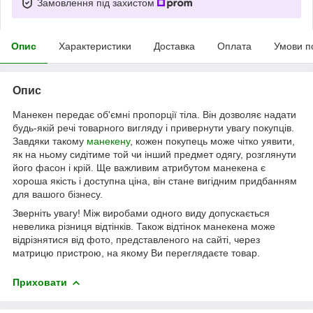
Замовлення під захистом
Опис
Характеристики
Доставка
Оплата
Умови п
Опис
Манекен передає об'ємні пропорції тіла. Він дозволяє надати
будь-якій речі товарного вигляду і привернути увагу покупців.
Завдяки такому
манекену
, кожен покупець може чітко уявити,
як на ньому сидітиме той чи інший предмет одягу, розглянути
його фасон і крій. Ще важливим атрибутом манекена є
хороша якість і доступна ціна, він стане вигідним придбанням
для вашого бізнесу.
Зверніть увагу! Між виробами одного виду допускається
невелика різниця відтінків. Також відтінок манекена може
відрізнятися від фото, представленого на сайті, через
матрицю пристрою, на якому Ви переглядаєте товар.
Приховати