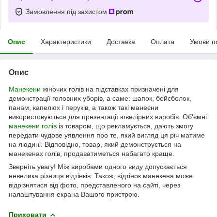
Замовлення під захистом
Опис
Характеристики
Доставка
Оплата
Умови п
Опис
Манекени
жіночих голів на підставках призначені для
демонстрації головних уборів, а саме: шапок, бейсболок,
панам, капелюх і перуків, а також такі манеєни
використовуються для презентації ювелірних виробів. Об'ємні
манекени голів
із товаром, що рекламується, дають змогу
передати чудове уявлення про те, який вигляд ця річ матиме
на людині. Відповідно, товар, який демонструється на
манекенах голів, продаватиметься набагато краще.
Зверніть увагу! Між виробами одного виду допускається
невелика різниця відтінків. Також, відтінок манекена може
відрізнятися від фото, представленого на сайті, через
налаштування екрана Вашого пристрою.
Приховати