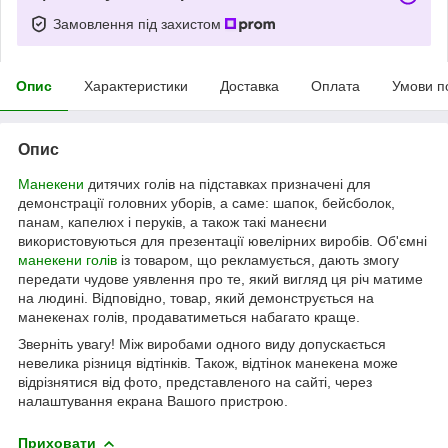
Замовлення під захистом
Опис
Характеристики
Доставка
Оплата
Умови п
Опис
Манекени
дитячих голів на підставках призначені для
демонстрації головних уборів, а саме: шапок, бейсболок,
панам, капелюх і перуків, а також такі манеєни
використовуються для презентації ювелірних виробів. Об'ємні
манекени голів
із товаром, що рекламується, дають змогу
передати чудове уявлення про те, який вигляд ця річ матиме
на людині. Відповідно, товар, який демонструється на
манекенах голів, продаватиметься набагато краще.
Зверніть увагу! Між виробами одного виду допускається
невелика різниця відтінків. Також, відтінок манекена може
відрізнятися від фото, представленого на сайті, через
налаштування екрана Вашого пристрою.
Приховати