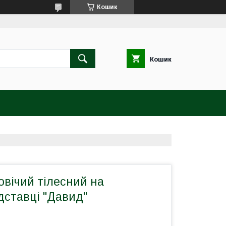
Кошик
Кошик
овічий тілесний на
дставці "Давид"