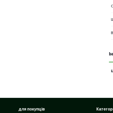
О
Ш
В
І
Ц
для покупців
Категорі