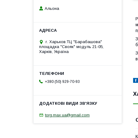
Альона
Р
м
п
З
г. Харьков.ТЦ "Барабашова"
б
площадка "Свояк" модуль 21-05,
Харків, Україна
З
в
+380 (50) 929-70-93
Х
torg.max.ua@gmail.com
К