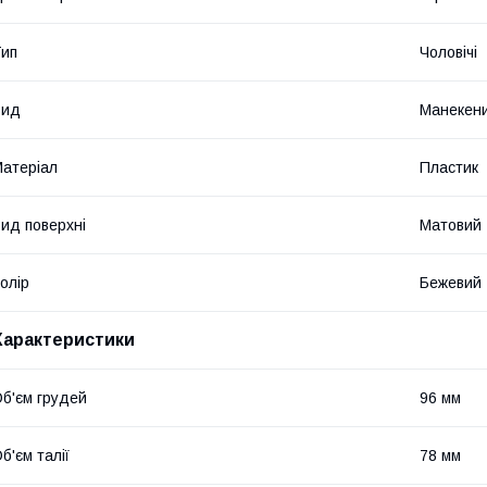
ип
Чоловічі
Вид
Манекени
атеріал
Пластик
ид поверхні
Матовий
олір
Бежевий
Характеристики
б'єм грудей
96 мм
б'єм талії
78 мм