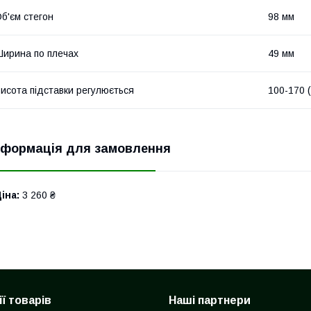
б'єм стегон
98 мм
ирина по плечах
49 мм
исота підставки регулюється
100-170 
нформація для замовлення
іна:
3 260 ₴
ї товарів
Наші партнери