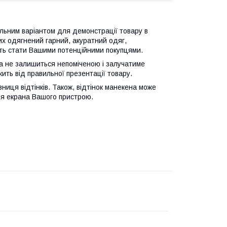
льним варіантом для демонстрації товару в
их одягнений гарний, акуратний одяг,
уть стати Вашими потенційними покупцями.
а не залишиться непоміченою і залучатиме
жить від правильної презентації товару.
ниця відтінків. Також, відтінок манекена може
ня екрана Вашого пристрою.