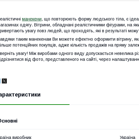
еалістичні
манекени
, що повторюють форму людського тіла, є ідеа
агазинах одягу. Вітрини, обладнані реалістичними фігурами, на як
ривертають увагу повз людей, що проходять, які в результаті мож
авдяки таким манекенам Ви можете ефектно оформити вітрину, як
ільше потенційних покупців, адже кількість продажів на пряму зале
верніть увагу! Між виробами одного виду допускається невелика різ
ідрізнятися від фото, представленого на сайті, через налаштуван
арактеристики
Основні
раїна виробник
Україна