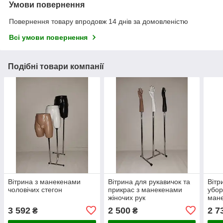
Умови повернення
Повернення товару впродовж 14 днів за домовленістю
Всі умови повернення
Подібні товари компанії
Вітрина з манекенами
Вітрина для рукавичок та
Вітр
чоловічих стегон
прикрас з манекенами
убор
жіночих рук
ман
3 592
2 500
2 7
₴
₴