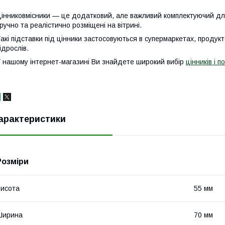
інниковмісники — це додатковий, але важливий комплектуючий для
ручно та реалістично розміщені на вітрині.
акі підставки під цінники застосовуються в супермаркетах, продукт
ідрослів.
 нашому інтернет-магазині Ви знайдете широкий вибір
цінників і п
арактеристики
Розміри
исота
55 мм
Ширина
70 мм