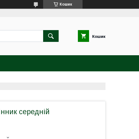
Кошик
Кошик
інник середній