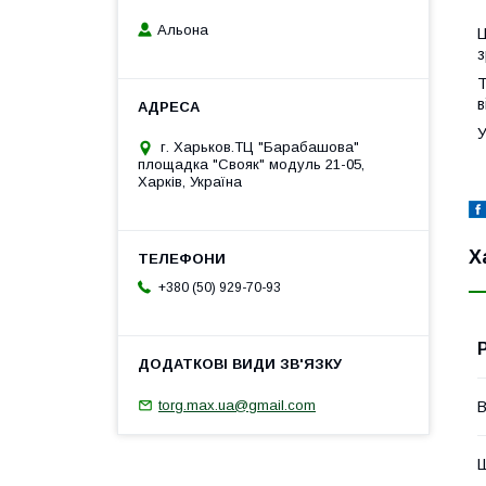
Альона
Ц
з
Т
в
У
г. Харьков.ТЦ "Барабашова"
площадка "Свояк" модуль 21-05,
Харків, Україна
Х
+380 (50) 929-70-93
torg.max.ua@gmail.com
В