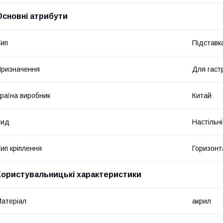
Основні атрибути
ип
Підставка
ризначення
Для гаст
раїна виробник
Китай
Вид
Настільні
ип кріплення
Горизонт
Користувальницькі характеристики
атеріал
акрил