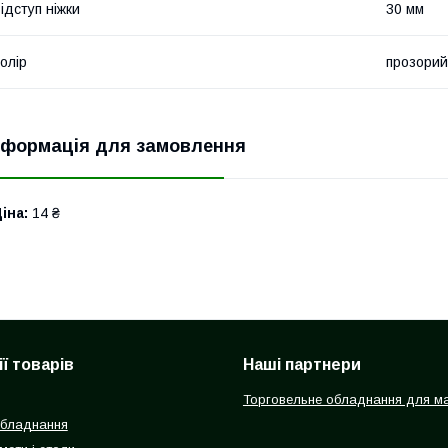
ідступ ніжки
30 мм
олір
прозорий
нформація для замовлення
іна:
14 ₴
ї товарів
Наші партнери
Торговельне обладнання для ма
обладнання