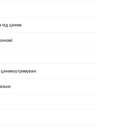
 під цінник
рономії
 цінникоутримувачі
альне