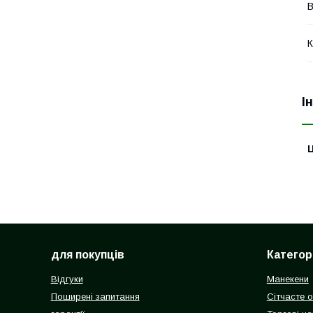
В
К
І
Ц
для покупців
Категорі
Відгуки
Манекени
Поширені запитання
Сітчасте 