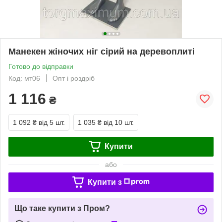
Манекен жіночих ніг сірий на деревоплиті
Готово до відправки
Код: мт06
Опт і роздріб
1 116
₴
1 092 ₴
від 5 шт.
1 035 ₴
від 10 шт.
Купити
або
Купити з
Що таке купити з Пром?