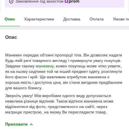
Замовлення під захистом
Опис
Характеристики
Доставка
Оплата
Умови п
Опис
Манекен передає об'ємні пропорції тіла. Він дозволяє надати
будь-якій речі товарного вигляду і привернути увагу покупців.
Завдяки такому
манекену
, кожен покупець може чітко уявити,
як на ньому сидітиме той чи інший предмет одягу, розглянути
його фасон і крій. Ще важливим атрибутом манекена є
хороша якість і доступна ціна, він стане вигідним придбанням
для вашого бізнесу.
Зверніть увагу! Між виробами одного виду допускається
невелика різниця відтінків. Також відтінок манекена може
відрізнятися від фото, представленого на сайті, через
матрицю пристрою, на якому Ви переглядаєте товар.
Приховати