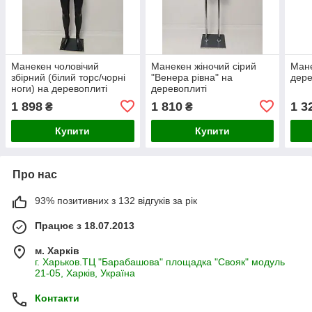
Манекен чоловічий
Манекен жіночий сірий
Мане
збірний (білий торс/чорні
"Венера рівна" на
дере
ноги) на деревоплиті
деревоплиті
1 898
1 810
1 3
₴
₴
Купити
Купити
Про нас
93% позитивних з 132 відгуків за рік
Працює з 18.07.2013
м. Харків
г. Харьков.ТЦ "Барабашова" площадка "Свояк" модуль
21-05, Харків, Україна
Контакти