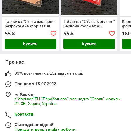
Табличка "Стіл замовлено"
Табличка "Стіл замовлено"
Крей
ретро-темна формат А6
червона формат А6
форм
55
55
180
₴
₴
Купити
Купити
Про нас
93% позитивних з 132 відгуків за рік
Працює з 18.07.2013
м. Харків
г. Харьков.ТЦ "Барабашова" площадка "Свояк" модуль
21-05, Харків, Україна
Контакти
Сьогодні вихідний
Показати весь графік роботи