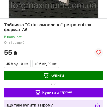
Табличка "Стіл замовлено" ретро-світла
формат А6
В наявності
Опт і роздріб
55
₴
45 ₴
від 10 шт.
40 ₴
від 20 шт.
Купити
або
Купити з
Що таке купити з Пром?