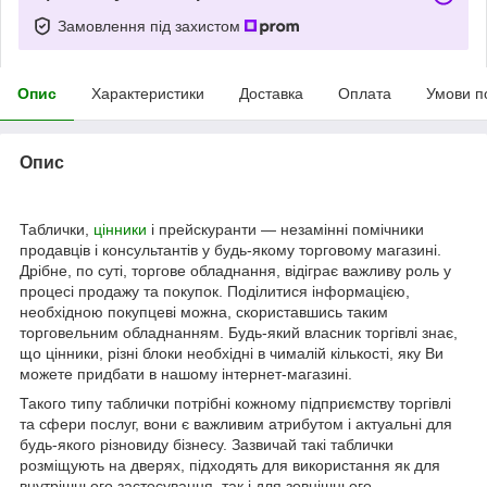
Замовлення під захистом
Опис
Характеристики
Доставка
Оплата
Умови п
Опис
Таблички,
цінники
і прейскуранти — незамінні помічники
продавців і консультантів у будь-якому торговому магазині.
Дрібне, по суті, торгове обладнання, відіграє важливу роль у
процесі продажу та покупок. Поділитися інформацією,
необхідною покупцеві можна, скориставшись таким
торговельним обладнанням. Будь-який власник торгівлі знає,
що цінники, різні блоки необхідні в чималій кількості, яку Ви
можете придбати в нашому інтернет-магазині.
Такого типу таблички потрібні кожному підприємству торгівлі
та сфери послуг, вони є важливим атрибутом і актуальні для
будь-якого різновиду бізнесу. Зазвичай такі таблички
розміщують на дверях, підходять для використання як для
внутрішнього застосування, так і для зовнішнього.