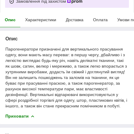
Замовлення під захистом
Опис
Характеристики
Доставка
Оплата
Умови п
Опис
Парогенератори призначені для вертикального прасування
одягу, вони мають масу переваг: в першу чергу, дбайливо і з
легкістю виглядає будь-яку річ, навіть делікатні тканини, такі
як шовк, сатин, велюр і мереживо, а також легко впорається з
хутряними виробами, додасть їм свіжий і доглянутий вигляд!
Він не залишить пошкоджень та заломів на тканини, як це
буває при прасуванні праскою, а також парогенератор, за
рахунок високої температури пари, має властивості
дезінфекції. Вертикальні відпарювачі використовуються у
сфері роздрібної торгівлі для одягу, штор, пластикових квітів, і
іншого, а також він стане прекрасним помічником в побуті.
Приховати