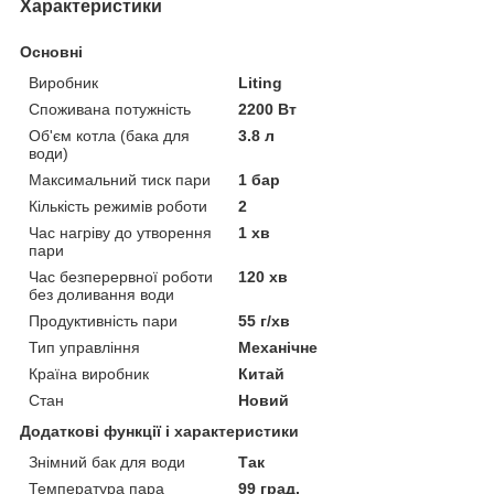
Характеристики
Основні
Виробник
Liting
Споживана потужність
2200 Вт
Об'єм котла (бака для
3.8 л
води)
Максимальний тиск пари
1 бар
Кількість режимів роботи
2
Час нагріву до утворення
1 хв
пари
Час безперервної роботи
120 хв
без доливання води
Продуктивність пари
55 г/хв
Тип управління
Механічне
Країна виробник
Китай
Стан
Новий
Додаткові функції і характеристики
Знімний бак для води
Так
Температура пара
99 град.