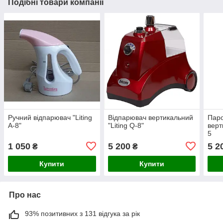
Подібні товари компанії
Ручний відпарювач "Liting
Відпарювач вертикальний
Пар
A-8"
"Liting Q-8"
верт
5
1 050
5 200
5 2
₴
₴
Купити
Купити
Про нас
93% позитивних з 131 відгука за рік