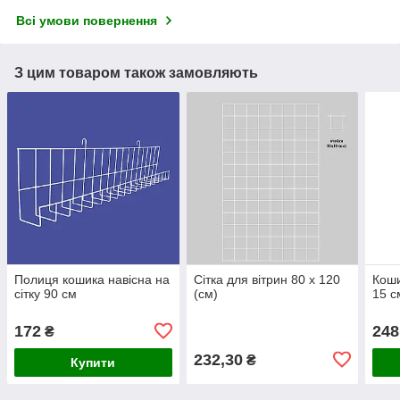
Всі умови повернення
З цим товаром також замовляють
Полиця кошика навісна на
Сітка для вітрин 80 х 120
Коши
сітку 90 см
(см)
15 с
172
248
₴
232,30
₴
Купити