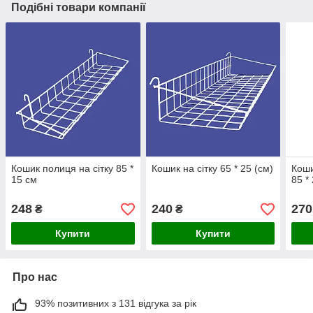
Подібні товари компанії
Кошик полиця на сітку 85 *
Кошик на сітку 65 * 25 (см)
Коши
15 см
85 *
248
240
270
₴
₴
Купити
Купити
Про нас
93% позитивних з 131 відгука за рік