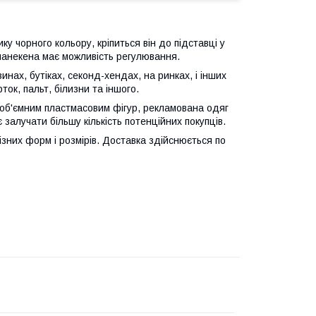
у чорного кольору, кріпиться він до підставці у
 манекена має можливість регулювання.
нах, бутіках, секонд-хендах, на ринках, і інших
ок, пальт, білизни та іншого.
и об'ємним пластмасовим фігур, рекламована одяг
залучати більшу кількість потенційних покупців.
зних форм і розмірів. Доставка здійснюється по