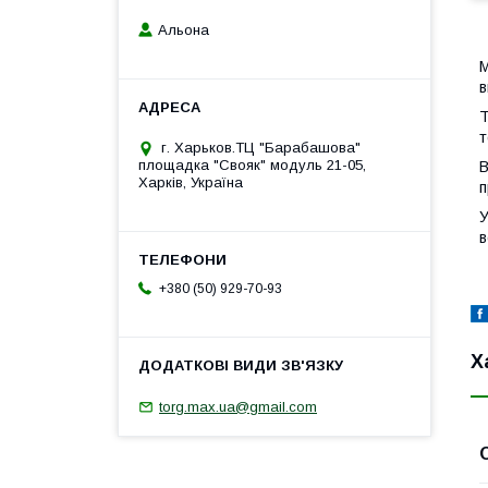
Альона
М
в
Т
т
г. Харьков.ТЦ "Барабашова"
площадка "Свояк" модуль 21-05,
В
Харків, Україна
п
У
в
+380 (50) 929-70-93
Х
torg.max.ua@gmail.com