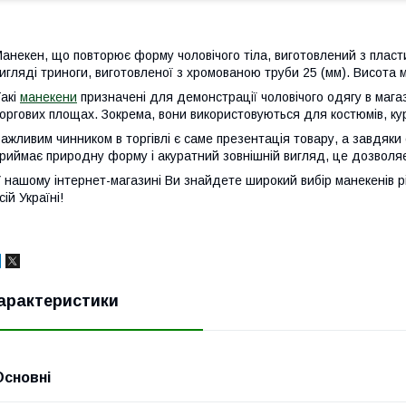
анекен, що повторює форму чоловічого тіла, виготовлений з пластик
игляді триноги, виготовленої з хромованою труби 25 (мм). Висота
акі
манекени
призначені для демонстрації чоловічого одягу в магази
оргових площах. Зокрема, вони використовуються для костюмів, курт
ажливим чинником в торгівлі є саме презентація товару, а завдяк
риймає природну форму і акуратний зовнішній вигляд, це дозволяє 
 нашому інтернет-магазині Ви знайдете широкий вибір манекенів рі
сій Україні!
арактеристики
Основні