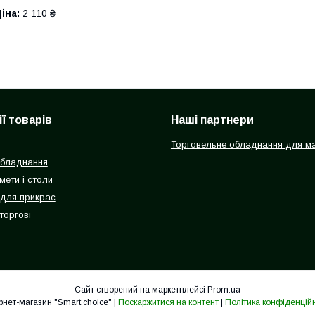
іна:
2 110 ₴
ї товарів
Наші партнери
Торговельне обладнання для ма
обладнання
мети і столи
 для прикрас
торгові
Сайт створений на маркетплейсі
Prom.ua
Інтернет-магазин "Smart choice" |
Поскаржитися на контент
|
Політика конфіденційн