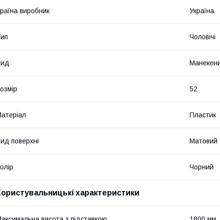
раїна виробник
Україна
ип
Чоловічі
Вид
Манекени
озмір
52
атеріал
Пластик
ид поверхні
Матовий
олір
Чорний
Користувальницькі характеристики
аксимальна висота з підставкою
1800 мм