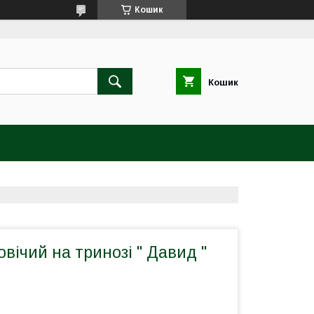
Кошик
Кошик
вічий на тринозі " Давид "