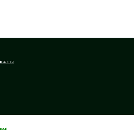
газинів
ості