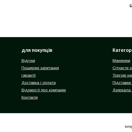
Ц
для покупців
Категорі
Відгуки
Манекени
Поширені запитання
Сітчасте 
гарантії
Торгові на
Доставка і оплата
Підставки
Відомості про компанію
Дзеркала 
Контакти