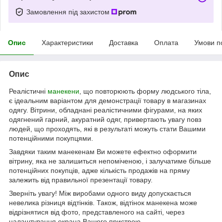
Замовлення під захистом
Опис
Характеристики
Доставка
Оплата
Умови п
Опис
Реалістичні
манекени
, що повторюють форму людського тіла,
є ідеальним варіантом для демонстрації товару в магазинах
одягу. Вітрини, обладнані реалістичними фігурами, на яких
одягнений гарний, акуратний одяг, привертають увагу повз
людей, що проходять, які в результаті можуть стати Вашими
потенційними покупцями.
Завдяки таким манекенам Ви можете ефектно оформити
вітрину, яка не залишиться непоміченою, і залучатиме більше
потенційних покупців, адже кількість продажів на пряму
залежить від правильної презентації товару.
Зверніть увагу! Між виробами одного виду допускається
невелика різниця відтінків. Також, відтінок манекена може
відрізнятися від фото, представленого на сайті, через
налаштування екрана Вашого пристрою.