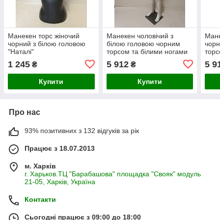
Манекен торс жіночий
Манекен чоловічий з
Мане
чорний з білою головою
білою головою чорним
чорн
"Наталі"
торсом та білими ногами
торс
(на ПВХ підставці)
нога
1 245
5 912
5 9
₴
₴
Купити
Купити
Про нас
93% позитивних з 132 відгуків за рік
Працює з 18.07.2013
м. Харків
г. Харьков.ТЦ "Барабашова" площадка "Свояк" модуль
21-05, Харків, Україна
Контакти
Сьогодні працює з 09:00 до 18:00