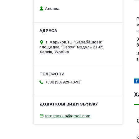
Альона
Р
м
п
З
г. Харьков.ТЦ "Барабашова"
б
площадка "Свояк" модуль 21-05,
Харків, Україна
З
в
+380 (50) 929-70-93
Х
torg.max.ua@gmail.com
К