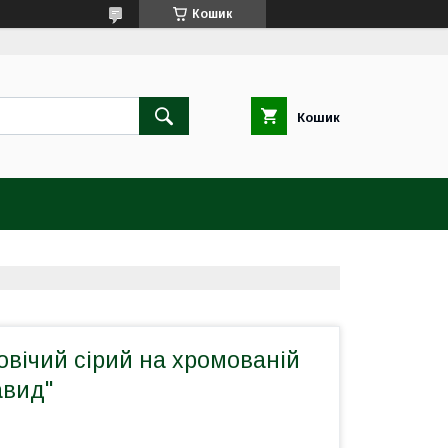
Кошик
Кошик
вічий сірий на хромованій
авид"