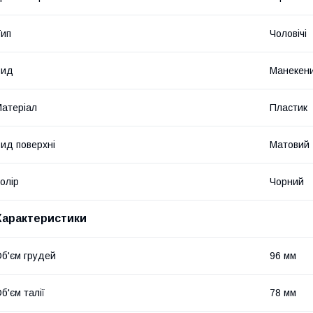
ип
Чоловічі
Вид
Манекени
атеріал
Пластик
ид поверхні
Матовий
олір
Чорний
Характеристики
б'єм грудей
96 мм
б'єм талії
78 мм