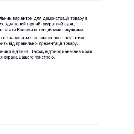
льним варіантом для демонстрації товару в
их одягнений гарний, акуратний одяг,
уть стати Вашими потенційними покупцями.
а не залишиться непоміченою і залучатиме
жить від правильної презентації товару.
ниця відтінків. Також, відтінок манекена може
ня екрана Вашого пристрою.