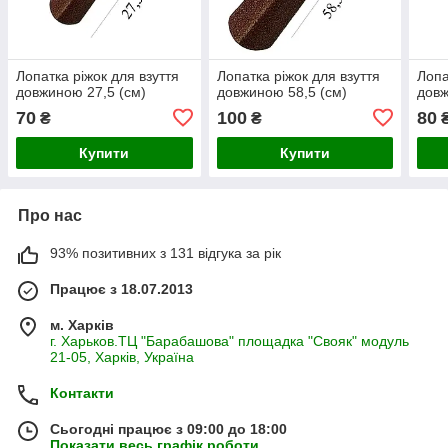
Лопатка ріжок для взуття
Лопатка ріжок для взуття
Лопа
довжиною 27,5 (см)
довжиною 58,5 (см)
довж
70
100
80
₴
₴
Купити
Купити
Про нас
93% позитивних з 131 відгука за рік
Працює з 18.07.2013
м. Харків
г. Харьков.ТЦ "Барабашова" площадка "Свояк" модуль
21-05, Харків, Україна
Контакти
Сьогодні працює з 09:00 до 18:00
Показати весь графік роботи