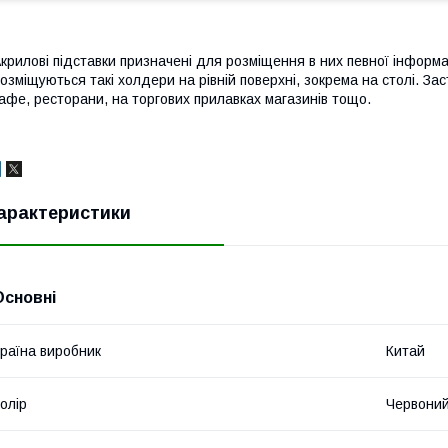
крилові підставки призначені для розміщення в них певної інформац
озміщуються такі холдери на рівній поверхні, зокрема на столі. Зас
афе, ресторани, на торгових прилавках магазинів тощо.
арактеристики
Основні
раїна виробник
Китай
олір
Червони