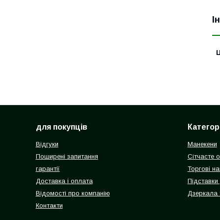
І
Ц
для покупців
Категорі
Відгуки
Манекени
Поширені запитання
Сітчасте 
гарантії
Торгові на
Доставка і оплата
Підставки
Відомості про компанію
Дзеркала 
Контакти