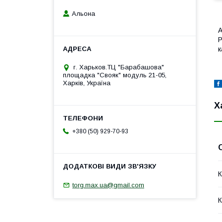
Альона
А
Р
к
г. Харьков.ТЦ "Барабашова"
площадка "Свояк" модуль 21-05,
Харків, Україна
Х
+380 (50) 929-70-93
К
torg.max.ua@gmail.com
К