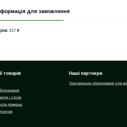
нформація для замовлення
іна:
217 ₴
ї товарів
Наші партнери
Торговельне обладнання для ма
обладнання
мети і столи
 для прикрас
торгові