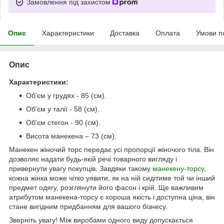
Замовлення під захистом
Опис
Характеристики
Доставка
Оплата
Умови п
Опис
Характеристики:
Об'єм у грудях - 85 (см).
Об'єм у талії - 58 (см).
Об'єм стегон - 90 (см).
Висота манекена – 73 (см).
Манекен жіночий торс передає усі пропорції жіночого тіла. Він
дозволяє надати будь-якій речі товарного вигляду і
привернути увагу покупців. Завдяки такому
манекену-торсу
,
кожна жінка може чітко уявити, як на ній сидітиме той чи інший
предмет одягу, розглянути його фасон і крій. Ще важливим
атрибутом манекена-торсу є хороша якість і доступна ціна, він
стане вигідним придбанням для вашого бізнесу.
Зверніть увагу! Між виробами одного виду допускається