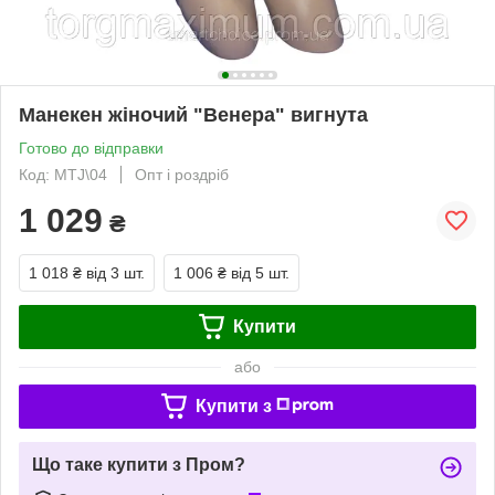
Манекен жіночий "Венера" вигнута
Готово до відправки
Код: MTJ\04
Опт і роздріб
1 029
₴
1 018 ₴
від 3 шт.
1 006 ₴
від 5 шт.
Купити
або
Купити з
Що таке купити з Пром?