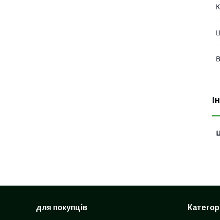
К
В
І
Ц
для покупців
Категорі