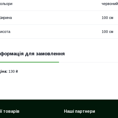
ольори
червоний,
Ширина
100 см
исота
100 см
нформація для замовлення
іна:
130 ₴
ї товарів
Наші партнери