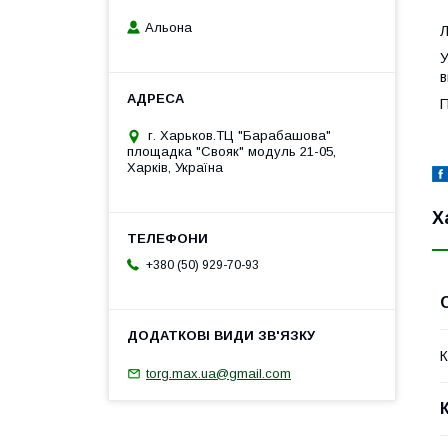
Альона
Л
У
в
П
г. Харьков.ТЦ "Барабашова"
площадка "Свояк" модуль 21-05,
Харків, Україна
Х
+380 (50) 929-70-93
К
torg.max.ua@gmail.com