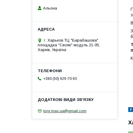
Альона
П
з
В
З
б
г. Харьков.ТЦ "Барабашова"
Т
площадка "Свояк" модуль 21-05,
Харків, Україна
К
+380 (50) 929-70-93
torg.max.ua@gmail.com
Х