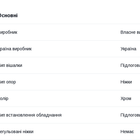
Основні
иробник
Власне в
раїна виробник
Україна
ип вішалки
Підлогов
ип опор
Ніжки
олір
Хром
ип встановлення обладнання
Підлогов
егульовані ніжки
Немає