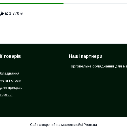
іна:
1 770 ₴
ї товарів
Наші партнери
Торговельне обладнання для ма
обладнання
мети і столи
 для прикрас
торгові
Сайт створений на маркетплейсі
Prom.ua