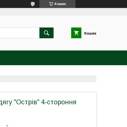
Кошик
Кошик
дягу "Острів" 4-стороння