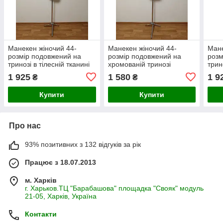
Манекен жіночий 44-
Манекен жіночий 44-
Мане
розмір подовжений на
розмір подовжений на
розм
тринозі в тілесній тканині
хромованій тринозі
трин
1 925
1 580
1 9
₴
₴
Купити
Купити
Про нас
93% позитивних з 132 відгуків за рік
Працює з 18.07.2013
м. Харків
г. Харьков.ТЦ "Барабашова" площадка "Свояк" модуль
21-05, Харків, Україна
Контакти