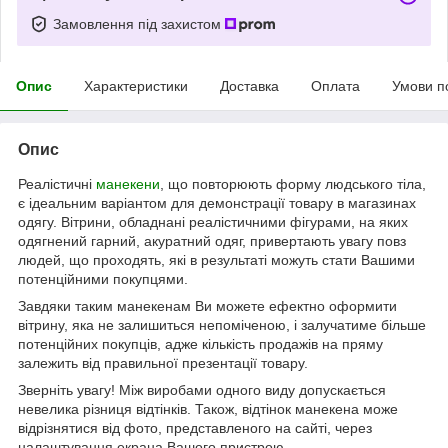
Замовлення під захистом
Опис
Характеристики
Доставка
Оплата
Умови п
Опис
Реалістичні
манекени
, що повторюють форму людського тіла,
є ідеальним варіантом для демонстрації товару в магазинах
одягу. Вітрини, обладнані реалістичними фігурами, на яких
одягнений гарний, акуратний одяг, привертають увагу повз
людей, що проходять, які в результаті можуть стати Вашими
потенційними покупцями.
Завдяки таким манекенам Ви можете ефектно оформити
вітрину, яка не залишиться непоміченою, і залучатиме більше
потенційних покупців, адже кількість продажів на пряму
залежить від правильної презентації товару.
Зверніть увагу! Між виробами одного виду допускається
невелика різниця відтінків. Також, відтінок манекена може
відрізнятися від фото, представленого на сайті, через
налаштування екрана Вашого пристрою.