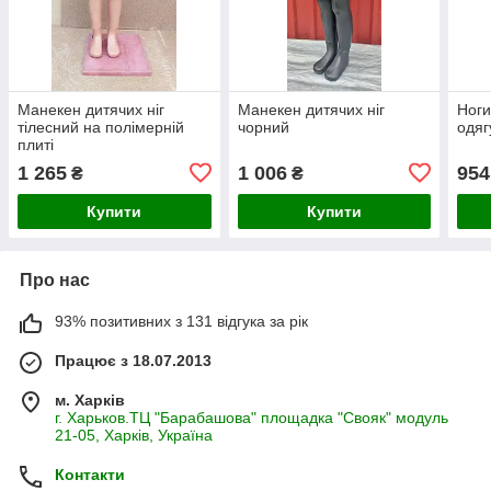
Манекен дитячих ніг
Манекен дитячих ніг
Ноги
тілесний на полімерній
чорний
одяг
плиті
1 265
1 006
954
₴
₴
Купити
Купити
Про нас
93% позитивних з 131 відгука за рік
Працює з 18.07.2013
м. Харків
г. Харьков.ТЦ "Барабашова" площадка "Свояк" модуль
21-05, Харків, Україна
Контакти