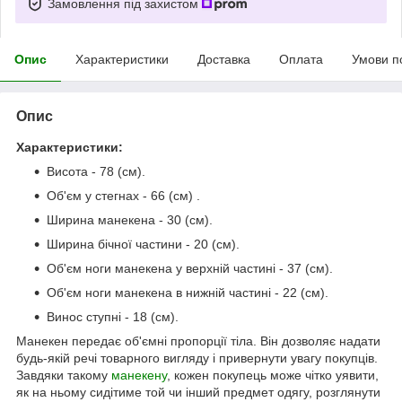
Замовлення під захистом
Опис
Характеристики
Доставка
Оплата
Умови п
Опис
Характеристики:
Висота - 78 (см).
Об'єм у стегнах - 66 (см) .
Ширина манекена - 30 (см).
Ширина бічної частини - 20 (см).
Об'єм ноги манекена у верхній частині - 37 (см).
Об'єм ноги манекена в нижній частині - 22 (см).
Винос ступні - 18 (см).
Манекен передає об'ємні пропорції тіла. Він дозволяє надати
будь-якій речі товарного вигляду і привернути увагу покупців.
Завдяки такому
манекену
, кожен покупець може чітко уявити,
як на ньому сидітиме той чи інший предмет одягу, розглянути