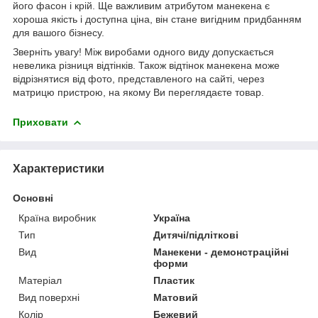
його фасон і крій. Ще важливим атрибутом манекена є
хороша якість і доступна ціна, він стане вигідним придбанням
для вашого бізнесу.
Зверніть увагу! Між виробами одного виду допускається
невелика різниця відтінків. Також відтінок манекена може
відрізнятися від фото, представленого на сайті, через
матрицю пристрою, на якому Ви переглядаєте товар.
Приховати
Характеристики
Основні
Країна виробник
Україна
Тип
Дитячі/підліткові
Вид
Манекени - демонстраційні
форми
Матеріал
Пластик
Вид поверхні
Матовий
Колір
Бежевий