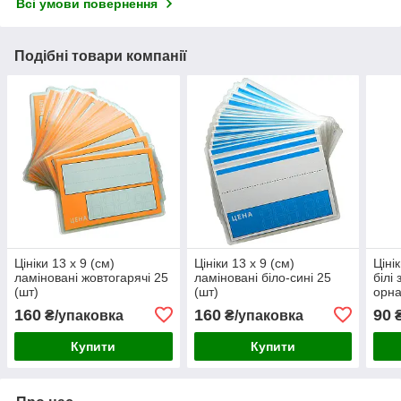
Всі умови повернення
Подібні товари компанії
Цініки 13 х 9 (см)
Цініки 13 х 9 (см)
Ціні
ламіновані жовтогарячі 25
ламіновані біло-сині 25
білі 
(шт)
(шт)
орна
160
160
90
₴/упаковка
₴/упаковка
₴
Купити
Купити