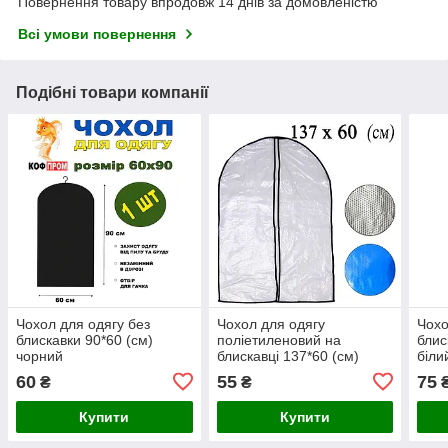
Повернення товару впродовж 14 днів за домовленістю
Всі умови повернення
Подібні товари компанії
Чохол для одягу без
Чохол для одягу
Чохо
блискавки 90*60 (см)
поліетиленовий на
блис
чорний
блискавці 137*60 (см)
біли
60
55
75
₴
₴
Купити
Купити