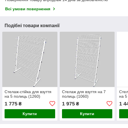
Всі умови повернення
Подібні товари компанії
Стелаж-стійка для взуття
Стелаж для взуття на 7
Стел
на 5 полиць (1260)
полиць (1060)
на 5
1 775
1 975
1 4
₴
₴
Купити
Купити