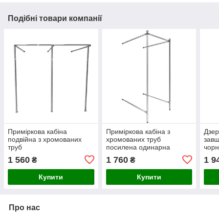
Подібні товари компанії
Приміркова кабіна
Приміркова кабіна з
Дзер
подвійна з хромованих
хромованих труб
завш
труб
посилена одинарна
чорн
1 560
1 760
1 9
₴
₴
Купити
Купити
Про нас