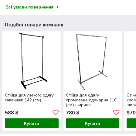
Всі умови повернення
Подібні товари компанії
Стійка для легкого одягу
Стійка для одягу
Стій
заввишки 142 (см)
хромована одинарна 110
хром
(см) ширина
шири
588
780
970
₴
₴
Купити
Купити