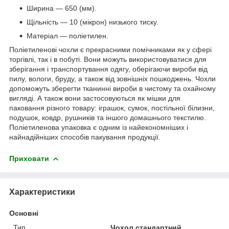
Ширина — 650 (мм).
Щільність — 10 (мікрон) низького тиску.
Матеріал — поліетилен.
Поліетиленові чохли є прекрасними помічниками як у сфері
торгівлі, так і в побуті. Вони можуть використовуватися для
зберігання і транспортування одягу, оберігаючи вироби від
пилу, вологи, бруду, а також від зовнішніх пошкоджень. Чохли
допоможуть зберегти тканинні вироби в чистому та охайному
вигляді. А також вони застосовуються як мішки для
паковання різного товару: іграшок, сумок, постільної білизни,
подушок, ковдр, рушників та іншого домашнього текстилю.
Поліетиленова упаковка є одним із найекономніших і
найнадійніших способів пакування продукції.
Приховати
Характеристики
Основні
Тип
Чохол стандартний