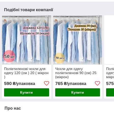
Подібні товари компанії
Поліетиленові чохли для
Чохли для одягу
Полі
одягу 120 (см ) 20 ( мікрон
поліетиленові 90 (см) 25
одяг
)
(мікрон)
мікр
590
765
575
₴/упаковка
₴/упаковка
Купити
Купити
Про нас