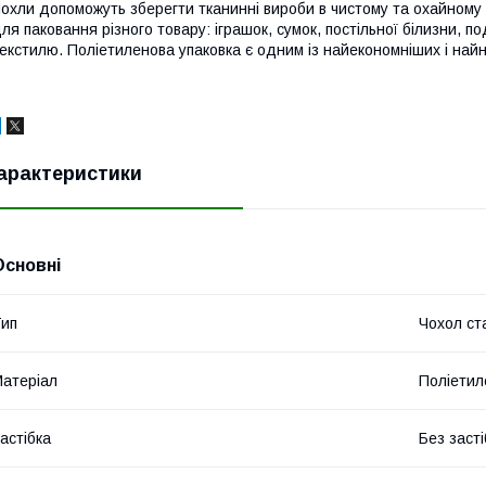
охли допоможуть зберегти тканинні вироби в чистому та охайному 
ля паковання різного товару: іграшок, сумок, постільної білизни, 
екстилю. Поліетиленова упаковка є одним із найекономніших і найн
арактеристики
Основні
ип
Чохол ст
атеріал
Поліетил
астібка
Без засті