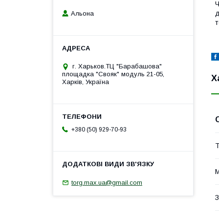
Ч
д
Альона
т
г. Харьков.ТЦ "Барабашова"
площадка "Свояк" модуль 21-05,
Х
Харків, Україна
+380 (50) 929-70-93
Т
М
torg.max.ua@gmail.com
З