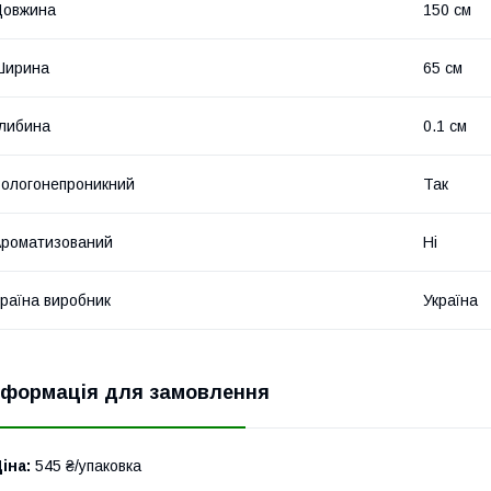
Довжина
150 см
Ширина
65 см
либина
0.1 см
ологонепроникний
Так
роматизований
Ні
раїна виробник
Україна
нформація для замовлення
іна:
545 ₴/упаковка