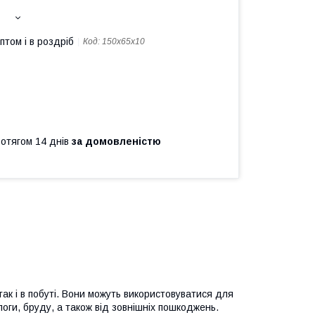
птом і в роздріб
Код:
150х65х10
ротягом 14 днів
за домовленістю
так і в побуті. Вони можуть використовуватися для
логи, бруду, а також від зовнішніх пошкоджень.