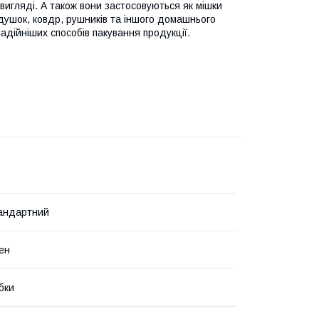
вигляді. А також вони застосовуються як мішки
подушок, ковдр, рушників та іншого домашнього
адійніших способів пакування продукції.
андартний
ен
бки