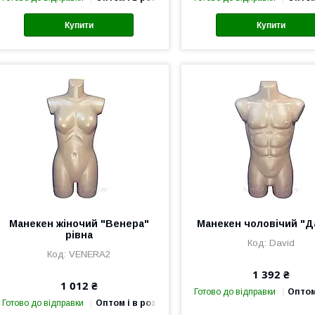
Купити
Купити
Манекен жіночий "Венера"
Манекен чоловічий "
рівна
David
VENERA2
1 392 ₴
1 012 ₴
Готово до відправки
Оптом
Готово до відправки
Оптом і в роздріб