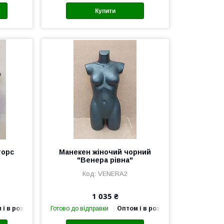
Купити
торс
Манекен жіночий чорний
"Венера рівна"
VENERA2
1 035 ₴
 і в роздріб
Готово до відправки
Оптом і в роздріб