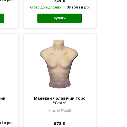
724 ₴
Готово до відправки
Оптом і в роздріб
Купити
чий
Манекен чоловічий торс
"Стас"
MTM\08
678 ₴
 і в роздріб