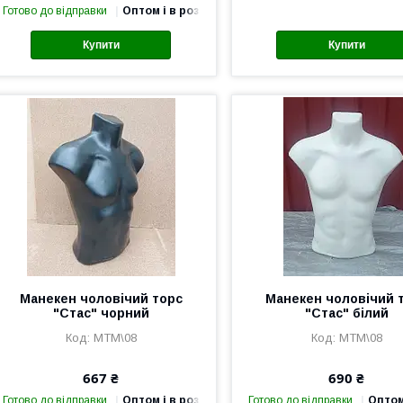
Готово до відправки
Оптом і в роздріб
Купити
Купити
Манекен чоловічий торс
Манекен чоловічий 
"Стас" чорний
"Стас" білий
MTM\08
MTM\08
667 ₴
690 ₴
Готово до відправки
Оптом і в роздріб
Готово до відправки
Оптом