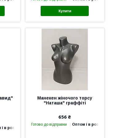
Купити
Давид"
Манекен жіночого торсу
"Наташа" граффіті
656 ₴
Готово до відправки
Оптом і в роздріб
 і в роздріб