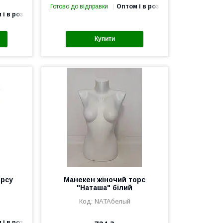
Готово до відправки
Оптом і в роздріб
 і в роздріб
Купити
орсу
Манекен жіночий торс
"
"Наташа" білий
NATAбелый
 і в роздріб