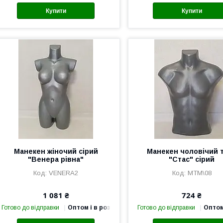
Купити
Купити
Манекен жіночий сірий
Манекен чоловічий 
"Венера рівна"
"Стас" сірий
VENERA2
MTM\08
1 081 ₴
724 ₴
Готово до відправки
Оптом і в роздріб
Готово до відправки
Оптом