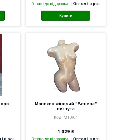
Готово до відправки
Оптом і в роздріб
Купити
торс
Манекен жіночий "Венера"
вигнута
MTJ\04
1 029 ₴
 і в роздріб
Готово до відправки
Оптом і в роздріб