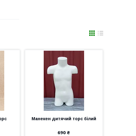
орс
Манекен дитячий торс білий
690 ₴